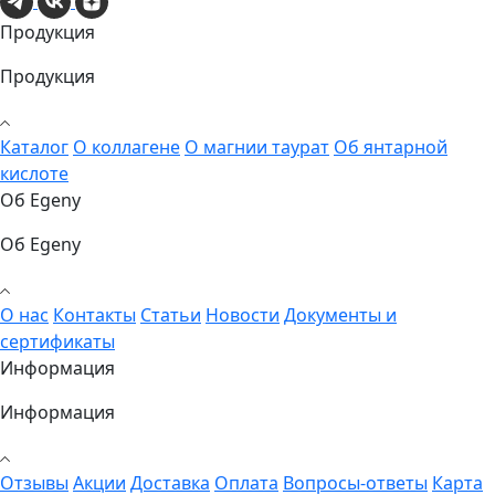
Продукция
Продукция
Каталог
О коллагене
О магнии таурат
Об янтарной
кислоте
Об Egeny
Об Egeny
О нас
Контакты
Статьи
Новости
Документы и
сертификаты
Информация
Информация
Отзывы
Акции
Доставка
Оплата
Вопросы-ответы
Карта