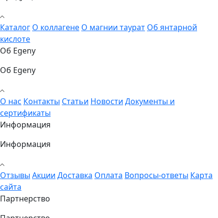
Каталог
О коллагене
О магнии таурат
Об янтарной
кислоте
Об Egeny
Об Egeny
О нас
Контакты
Статьи
Новости
Документы и
сертификаты
Информация
Информация
Отзывы
Акции
Доставка
Оплата
Вопросы-ответы
Карта
сайта
Партнерство