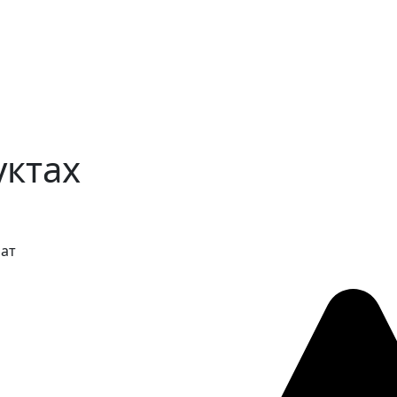
уктах
рат