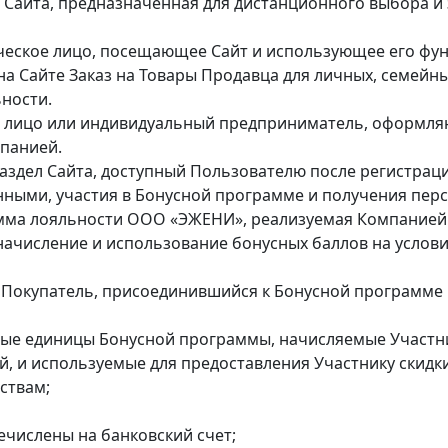
ь Сайта, предназначенная для дистанционного выбора и
ическое лицо, посещающее Сайт и использующее его ф
а Сайте Заказ на Товары Продавца для личных, семейны
ности.
е лицо или индивидуальный предприниматель, оформля
мпанией.
аздел Сайта, доступный Пользователю после регистрац
нными, участия в Бонусной программе и получения пе
амма лояльности ООО «ЭЖЕНИ», реализуемая Компанией
ачисление и использование бонусных баллов на услов
– Покупатель, присоединившийся к Бонусной программе
тные единицы Бонусной программы, начисляемые Участни
, и используемые для предоставления Участнику скидки
ствам;
числены на банковский счет;