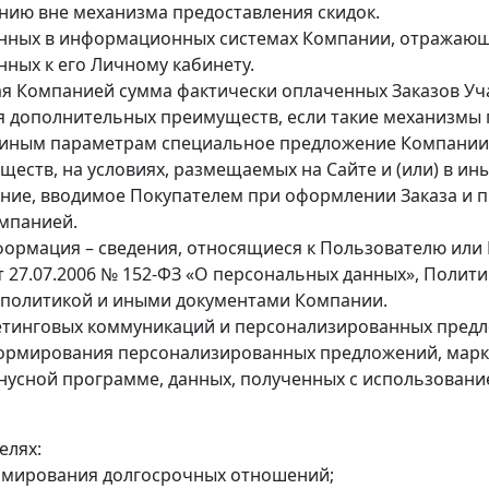
нию вне механизма предоставления скидок.
данных в информационных системах Компании, отражающи
нных к его Личному кабинету.
ая Компанией сумма фактически оплаченных Заказов Уч
ия дополнительных преимуществ, если такие механизмы
 по иным параметрам специальное предложение Компани
ществ, на условиях, размещаемых на Сайте и (или) в 
ние, вводимое Покупателем при оформлении Заказа и п
омпанией.
формация – сведения, относящиеся к Пользователю или
т 27.07.2006 № 152-ФЗ «О персональных данных», Полит
 политикой и иными документами Компании.
кетинговых коммуникаций и персонализированных предл
ормирования персонализированных предложений, марк
онусной программе, данных, полученных с использовани
елях:
ормирования долгосрочных отношений;