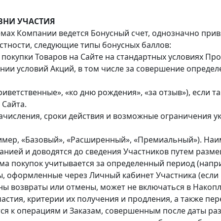
ВНИ УЧАСТИЯ
емах Компании ведется Бонусный счет, однозначно прив
астности, следующие типы бонусных баллов:
а покупки Товаров на Сайте на стандартных условиях Пр
нии условий Акций, в том числе за совершение определ
риветственные», «ко дню рождения», «за отзыв»), если 
 Сайта.
начисления, сроки действия и возможные ограничения 
ример, «Базовый», «Расширенный», «Премиальный»). Наи
анией и доводятся до сведения Участников путем разм
ма покупок учитывается за определенный период (напр
ы, оформленные через Личный кабинет Участника (если
ны возвраты или отмены, может не включаться в Накопл
частия, критерии их получения и продления, а также 
ся к операциям и Заказам, совершенным после даты р