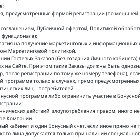
е;
ния, предусмотренные формой регистрации (по меньшей
им соглашением, Публичной офертой, Политикой обрабо
 функционала);
огласия на получение маркетинговых и информационных
ном Маркетинговой политикой.
ии Гостевых Заказов (без создания Личного кабинета)
х на Сайте. При этом такие Заказы должны быть однозн
, после регистрации по тому же номеру телефона), есл
ой программе только в случаях, прямо предусмотренн
зических лиц – потребителей.
онусной программе либо ограничить участие в Бонусной
истрации;
ннических действий, злоупотребления правом, иного н
ов Компании.
ный кабинет и один Бонусный счет, если иное прямо н
ского лица допускается только при наличии специальн