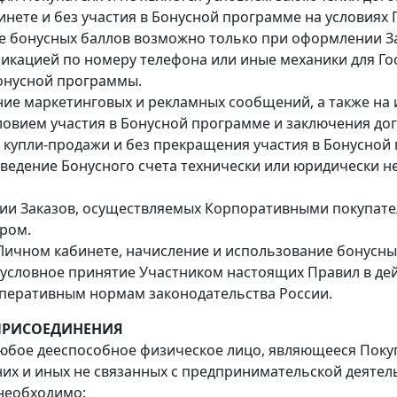
инете и без участия в Бонусной программе на условиях
е бонусных баллов возможно только при оформлении З
икацией по номеру телефона или иные механики для Го
Бонусной программы.
ение маркетинговых и рекламных сообщений, а также на
овием участия в Бонусной программе и заключения дог
 купли-продажи и без прекращения участия в Бонусной 
едение Бонусного счета технически или юридически не
нии Заказов, осуществляемых Корпоративными покупател
ром.
 Личном кабинете, начисление и использование бонусны
езусловное принятие Участником настоящих Правил в д
мперативным нормам законодательства России.
 ПРИСОЕДИНЕНИЯ
любое дееспособное физическое лицо, являющееся Поку
их и иных не связанных с предпринимательской деятел
 необходимо: