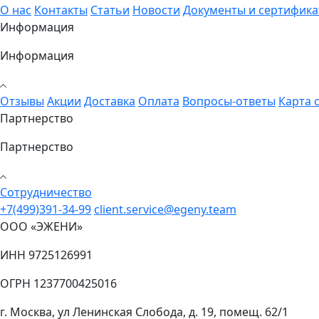
О нас
Контакты
Статьи
Новости
Документы и сертифик
Информация
Информация
Отзывы
Акции
Доставка
Оплата
Вопросы-ответы
Карта 
Партнерство
Партнерство
Cотрудничество
+7(499)391-34-99
client.service@egeny.team
ООО «ЭЖЕНИ»
ИНН 9725126991
ОГРН 1237700425016
г. Москва, ул Ленинская Слобода, д. 19, помещ. 62/1