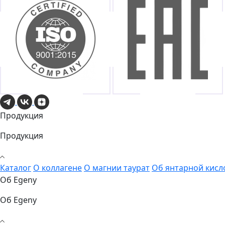
Продукция
Продукция
Каталог
О коллагене
О магнии таурат
Об янтарной кисл
Об Egeny
Об Egeny